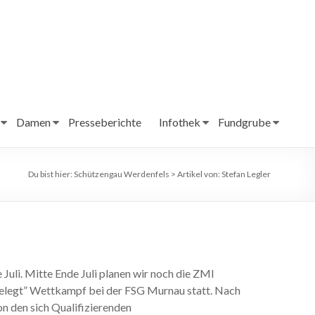
Damen
Presseberichte
Infothek
Fundgrube
Du bist hier:
Schützengau Werdenfels
>
Artikel von: Stefan Legler
Juli. Mitte Ende Juli planen wir noch die ZMI
gelegt” Wettkampf bei der FSG Murnau statt. Nach
n den sich Qualifizierenden