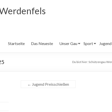
 Werdenfels
Startseite
Das Neueste
Unser Gau
Sport
Jugend
25
Du bist hier:
Schützengau Wer
←
Jugend Preisschießen